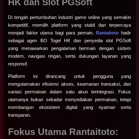
HK dan Slot PGSoft
Di tengah pertumbuhan industri game online yang semakin
kompetitif, memilih platform yang stabil dan terpercaya
menjadi faktor utama bagi para pemain.
Rantaitoto
hadir
sebagai agen BO Togel HK dan penyedia slot PGSoft
yang menawarkan pengalaman bermain dengan sistem
modern, navigasi ringan, serta dukungan layanan yang
responsif.
Platform ini dirancang untuk pengguna yang
mengutamakan efisiensi akses, keamanan transaksi, dan
variasi permainan dalam satu akun terintegrasi. Fokus
utamanya bukan sekadar menyediakan permainan, tetapi
membangun ekosistem digital yang nyaman serta
transparan.
Fokus Utama Rantaitoto: