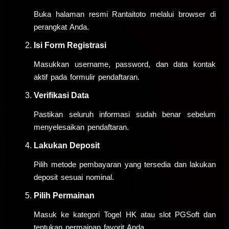
Buka halaman resmi Rantaitoto melalui browser di
perangkat Anda.
Isi Form Registrasi
Masukkan username, password, dan data kontak
aktif pada formulir pendaftaran.
Verifikasi Data
Pastikan seluruh informasi sudah benar sebelum
menyelesaikan pendaftaran.
Lakukan Deposit
Pilih metode pembayaran yang tersedia dan lakukan
deposit sesuai nominal.
Pilih Permainan
Masuk ke kategori Togel HK atau slot PGSoft dan
tentukan permainan favorit Anda.