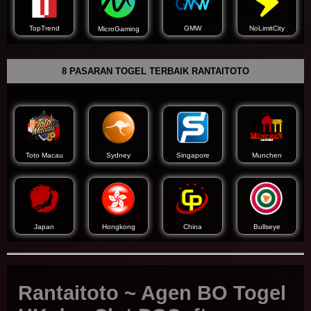
TopTrend
GMW
NoLimitCity
MicroGaming
8 PASARAN TOGEL TERBAIK RANTAITOTO
Toto Macau
Sydney
Singapore
Munchen
Japan
Hongkong
China
Bullseye
Rantaitoto ~ Agen BO Togel