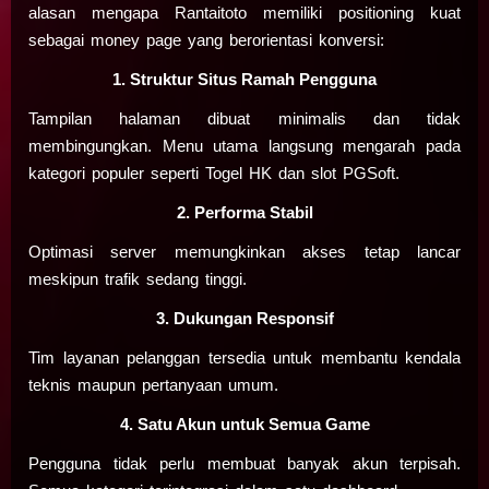
alasan mengapa Rantaitoto memiliki positioning kuat
sebagai money page yang berorientasi konversi:
1. Struktur Situs Ramah Pengguna
Tampilan halaman dibuat minimalis dan tidak
membingungkan. Menu utama langsung mengarah pada
kategori populer seperti Togel HK dan slot PGSoft.
2. Performa Stabil
Optimasi server memungkinkan akses tetap lancar
meskipun trafik sedang tinggi.
3. Dukungan Responsif
Tim layanan pelanggan tersedia untuk membantu kendala
teknis maupun pertanyaan umum.
4. Satu Akun untuk Semua Game
Pengguna tidak perlu membuat banyak akun terpisah.